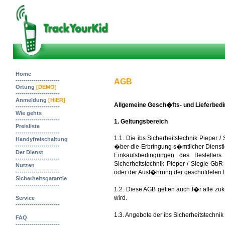
Home
----------------------
AGB
Ortung
[DEMO]
----------------------
Anmeldung
[HIER]
Allgemeine Gesch�fts- und Lieferbedin
----------------------
Wie gehts
----------------------
1. Geltungsbereich
Preisliste
----------------------
1.1. Die ibs Sicherheitstechnik Pieper 
Handyfreischaltung
----------------------
�ber die Erbringung s�mtlicher Dienstl
Der Dienst
Einkaufsbedingungen des Bestellers
----------------------
Sicherheitstechnik Pieper / Siegle Gb
Nutzen
----------------------
oder der Ausf�hrung der geschuldeten Le
Sicherheitsgarantie
----------------------
1.2. Diese AGB gelten auch f�r alle zu
wird.
Service
----------------------
1.3. Angebote der ibs Sicherheitstechnik
FAQ
----------------------