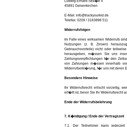
Ludwig-Erhard-Stra�e 4
45891 Gelsenkirchen
E-Mail: info@trackyourkid.de
Telefax: 0209 / 3183898 511
Widerrufsfolgen
Im Falle eines wirksamen Widerrufs s
Nutzungen (z. B. Zinsen) herausz
Gebrauchsvorteile) nicht oder teilwe
herausgeben, m�ssen Sie uns insowe
Zahlungsverpflichtungen f�r den Zeitr
von Zahlungen m�ssen innerhalb von 
Widerrufserkl�rung, f�r uns mit deren 
Besondere Hinweise
Ihr Widerrufsrecht erlischt vorzeitig,
erf�llt ist, bevor Sie Ihr Widerrufsrecht
Ende der Widerrufsbelehrung
7. K�ndigung / Ende der Vertragszeit
7.1. Der Teilnehmer kann jederzei