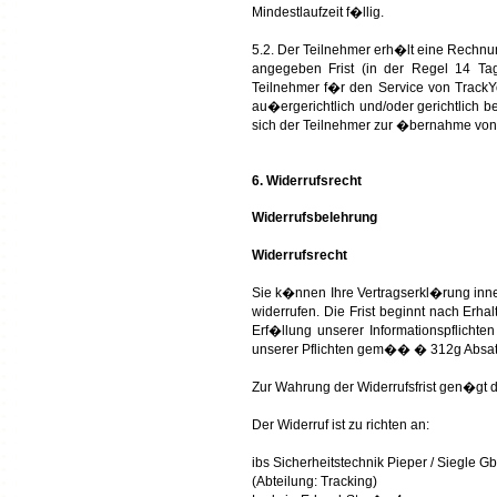
Mindestlaufzeit f�llig.
5.2. Der Teilnehmer erh�lt eine Rechnun
angegeben Frist (in der Regel 14 Tage
Teilnehmer f�r den Service von TrackYo
au�ergerichtlich und/oder gerichtlich b
sich der Teilnehmer zur �bernahme von
6. Widerrufsrecht
Widerrufsbelehrung
Widerrufsrecht
Sie k�nnen Ihre Vertragserkl�rung inne
widerrufen. Die Frist beginnt nach Erhal
Erf�llung unserer Informationspflic
unserer Pflichten gem�� � 312g Absatz
Zur Wahrung der Widerrufsfrist gen�gt d
Der Widerruf ist zu richten an:
ibs Sicherheitstechnik Pieper / Siegle G
(Abteilung: Tracking)