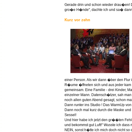
Gerade drin und schon wieder drau�en! 
gro�e H�nde", dachte ich und sa� dann sc
Kurz vor zehn
einer Person. Als wir dann �ber den Flur
R�ume �ffneten sich und aus jeder kam e
gemeinsam. Eine Familie - drei Kinder, Ma
einzelner Mann. Datensch�tzer, sah man so
noch allen guten Abend gesagt, schon m
Dann runter ins Studio ! Das WarmUp von
Dann noch mal kurz durch die Maske und d
Sessel!
Und hier habe ich jetzt den gr��ten Fehle
und bekommst gut Luft!" Wusste ich dass 
NEIN, sonst h�tte ich mich doch nicht so 