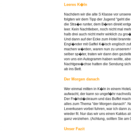
Leeres K�ln
Nachdem wir die alte S Klasse vor unser
folgten wir dem Tipp der Jugend "geht die 
die Stra�e runter, dem B�ren direkt entge
leer. Kein Nachtleben, noch nicht mal meh
halb drei auch nicht mehr wirklich zu gro
Und dann auf der Ecke zum Hotel brannte 
Engl�nder mit Gaffel K�lsch englisch zut
machen w�rden, waren nun zu unserem 
selber sp�ter, traten wir dann den gezie
von uns ein Autogramm haben wollte, aber
Nachtgew�chse hatten die Sendung sicher
ab ins Bett.
Der Morgen danach
Wer einmal mitten in K�ln in einem Hote
aufwacht, der kann so ungef�hr nachvollz
Der Fr�hst�ckraum und das Buffet machte
alles zum Thema "der Morgen danach". Nur 
Leverkusen vorbei fuhren, war ich dann 
wieder fit. Nur das wir uns einen Kaktus 
ganz verziehen. (Achtung, sollten Sie am 
Unser Fazit