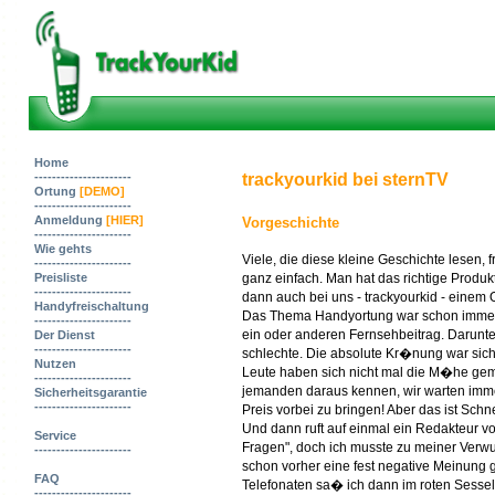
Home
----------------------
trackyourkid bei sternTV
Ortung
[DEMO]
----------------------
Anmeldung
[HIER]
Vorgeschichte
----------------------
Wie gehts
Viele, die diese kleine Geschichte lesen, 
----------------------
Preisliste
ganz einfach. Man hat das richtige Produk
----------------------
dann auch bei uns - trackyourkid - einem
Handyfreischaltung
Das Thema Handyortung war schon immer 
----------------------
ein oder anderen Fernsehbeitrag. Darunt
Der Dienst
----------------------
schlechte. Die absolute Kr�nung war siche
Nutzen
Leute haben sich nicht mal die M�he gema
----------------------
jemanden daraus kennen, wir warten imme
Sicherheitsgarantie
----------------------
Preis vorbei zu bringen! Aber das ist Schn
Und dann ruft auf einmal ein Redakteur vo
Service
Fragen", doch ich musste zu meiner Verwun
----------------------
schon vorher eine fest negative Meinung g
FAQ
Telefonaten sa� ich dann im roten Sessel
----------------------