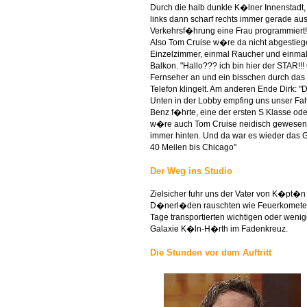
Durch die halb dunkle K�lner Innenstadt
links dann scharf rechts immer gerade aus
Verkehrsf�hrung eine Frau programmiert!
Also Tom Cruise w�re da nicht abgestiegen
Einzelzimmer, einmal Raucher und einmal 
Balkon. "Hallo??? ich bin hier der STAR!!! 
Fernseher an und ein bisschen durch das 
Telefon klingelt. Am anderen Ende Dirk: "De
Unten in der Lobby empfing uns unser Fah
Benz f�hrte, eine der ersten S Klasse od
w�re auch Tom Cruise neidisch gewesen! A
immer hinten. Und da war es wieder das G
40 Meilen bis Chicago"
Der Weg ins Studio
Zielsicher fuhr uns der Vater von K�pt�n
D�nerl�den rauschten wie Feuerkometen 
Tage transportierten wichtigen oder wenig
Galaxie K�ln-H�rth im Fadenkreuz.
Die Stunden vor dem Auftritt