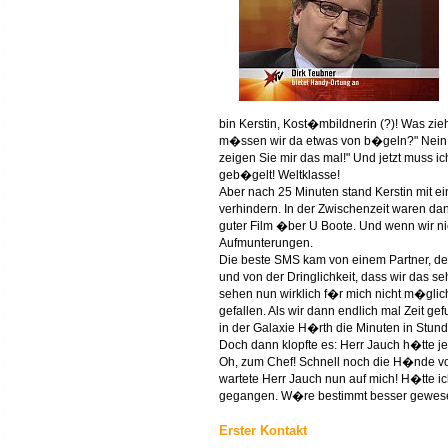
bin Kerstin, Kost�mbildnerin (?)! Was zie
m�ssen wir da etwas von b�geln?" Nein, n
zeigen Sie mir das mal!" Und jetzt muss i
geb�gelt! Weltklasse!
Aber nach 25 Minuten stand Kerstin mit e
verhindern. In der Zwischenzeit waren dan
guter Film �ber U Boote. Und wenn wir 
Aufmunterungen.
Die beste SMS kam von einem Partner, d
und von der Dringlichkeit, dass wir das 
sehen nun wirklich f�r mich nicht m�glich 
gefallen. Als wir dann endlich mal Zeit g
in der Galaxie H�rth die Minuten in Stunde
Doch dann klopfte es: Herr Jauch h�tte je
Oh, zum Chef! Schnell noch die H�nde vo
wartete Herr Jauch nun auf mich! H�tte 
gegangen. W�re bestimmt besser gewesen 
Erster Kontakt