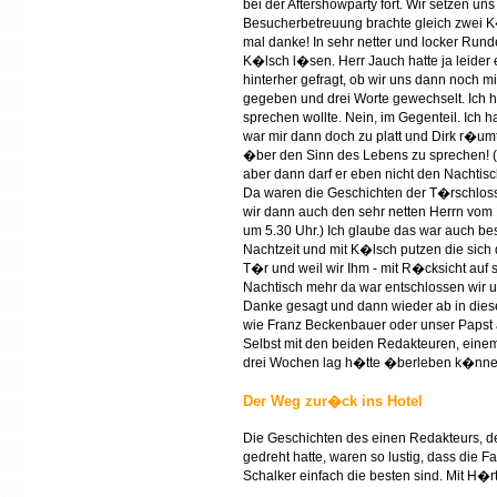
bei der Aftershowparty fort. Wir setzen 
Besucherbetreuung brachte gleich zwei K
mal danke! In sehr netter und locker Run
K�lsch l�sen. Herr Jauch hatte ja leider
hinterher gefragt, ob wir uns dann noch m
gegeben und drei Worte gewechselt. Ich h
sprechen wollte. Nein, im Gegenteil. Ich 
war mir dann doch zu platt und Dirk r�umt
�ber den Sinn des Lebens zu sprechen! (H
aber dann darf er eben nicht den Nachtis
Da waren die Geschichten der T�rschloss
wir dann auch den sehr netten Herrn vom D
um 5.30 Uhr.) Ich glaube das war auch bes
Nachtzeit und mit K�lsch putzen die sich 
T�r und weil wir Ihm - mit R�cksicht auf
Nachtisch mehr da war entschlossen wir u
Danke gesagt und dann wieder ab in dies
wie Franz Beckenbauer oder unser Papst a
Selbst mit den beiden Redakteuren, ein
drei Wochen lag h�tte �berleben k�nnen)
Der Weg zur�ck ins Hotel
Die Geschichten des einen Redakteurs, d
gedreht hatte, waren so lustig, dass die F
Schalker einfach die besten sind. Mit H�r