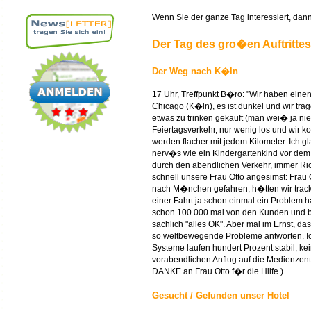
Wenn Sie der ganze Tag interessiert, dann l
Der Tag des gro�en Auftrittes
Der Weg nach K�ln
17 Uhr, Treffpunkt B�ro: "Wir haben einen
Chicago (K�ln), es ist dunkel und wir trag
etwas zu trinken gekauft (man wei� ja ni
Feiertagsverkehr, nur wenig los und wir
werden flacher mit jedem Kilometer. Ich 
nerv�s wie ein Kindergartenkind vor dem a
durch den abendlichen Verkehr, immer Ric
schnell unsere Frau Otto angesimst: Frau O
nach M�nchen gefahren, h�tten wir track
einer Fahrt ja schon einmal ein Problem h
schon 100.000 mal von den Kunden und bes
sachlich "alles OK". Aber mal im Ernst, d
so weltbewegende Probleme antworten. Ic
Systeme laufen hundert Prozent stabil, ke
vorabendlichen Anflug auf die Medienzentra
DANKE an Frau Otto f�r die Hilfe )
Gesucht / Gefunden unser Hotel