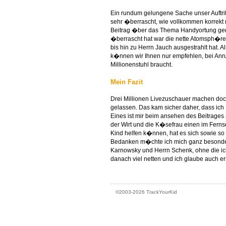
Ein rundum gelungene Sache unser Auftri
sehr �berrascht, wie vollkommen korrekt
Beitrag �ber das Thema Handyortung gemac
�berrascht hat war die nette Atomsph�re
bis hin zu Herrn Jauch ausgestrahlt hat. 
k�nnen wir Ihnen nur empfehlen, bei Anr
Millionenstuhl braucht.
Mein Fazit
Drei Millionen Livezuschauer machen doch
gelassen. Das kam sicher daher, dass ich
Eines ist mir beim ansehen des Beitrages
der Wirt und die K�sefrau einen im Ferns
Kind helfen k�nnen, hat es sich sowie so 
Bedanken m�chte ich mich ganz besonders
Karnowsky und Herrn Schenk, ohne die ich 
danach viel netten und ich glaube auch e
©2003-2026 TrackYourKid